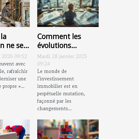
la
Comment les
n ne se
évolutions
mais à un
juridiques
 2026 09:52
Mardi 28 janvier 2025
oup de
impactent
ouvent avec
09:24
e, rafraîchir
l'investissement
Le monde de
erniser une
l'investissement
immobilier
e propre »...
immobilier est en
perpétuelle mutation,
façonné par les
changements...