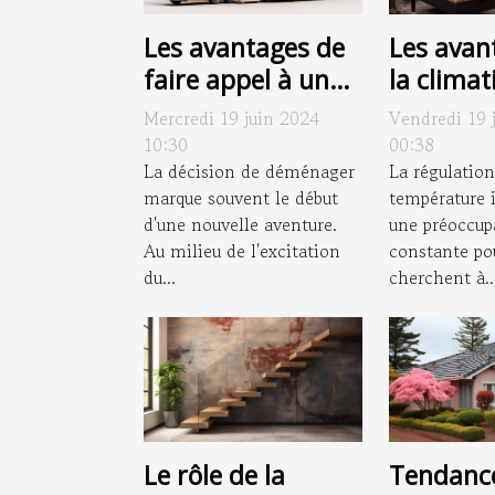
Les avantages de
Les avan
faire appel à une
la climat
entreprise locale
réversibl
Mercredi 19 juin 2024
Vendredi 19 
pour votre
confort 
10:30
00:38
déménagement
La décision de déménager
l'année
La régulation
marque souvent le début
température i
d'une nouvelle aventure.
une préoccup
Au milieu de l'excitation
constante po
du...
cherchent à..
Le rôle de la
Tendanc