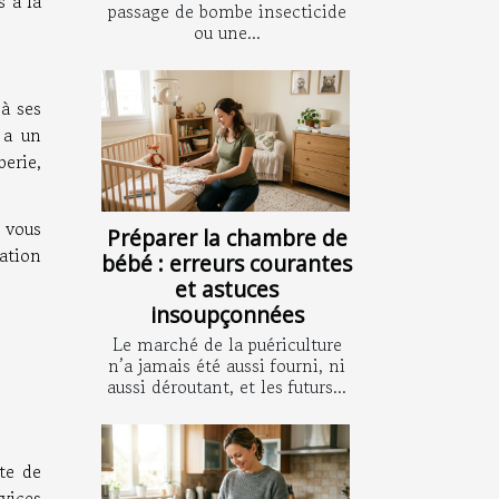
s à la
passage de bombe insecticide
ou une...
à ses
 a un
berie,
 vous
Préparer la chambre de
lation
bébé : erreurs courantes
et astuces
insoupçonnées
Le marché de la puériculture
n’a jamais été aussi fourni, ni
aussi déroutant, et les futurs...
ste de
vices