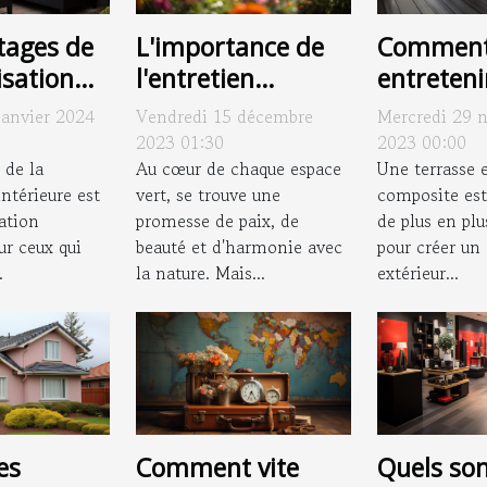
L'importance de
Commen
tages de
l'entretien
entreteni
isation
régulier pour
terrasse 
e pour le
Vendredi 15 décembre
Mercredi 29 
janvier 2024
préserver la
composit
toute
2023 01:30
2023 00:00
beauté de votre
Au cœur de chaque espace
assurer s
Une terrasse 
 de la
vert, se trouve une
composite est
ntérieure est
jardin
durabilité
promesse de paix, de
de plus en plu
ation
beauté et d'harmonie avec
pour créer un
ur ceux qui
la nature. Mais...
extérieur...
.
es
Comment vite
Quels son