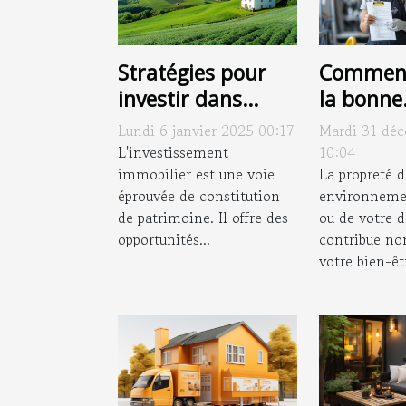
Stratégies pour
Comment
investir dans
la bonne
l'immobilier rural
entrepri
Lundi 6 janvier 2025 00:17
Mardi 31 dé
et en tirer profit
nettoyag
L'investissement
10:04
immobilier est une voie
vos beso
La propreté d
éprouvée de constitution
environnemen
de patrimoine. Il offre des
ou de votre 
opportunités...
contribue no
votre bien-êtr