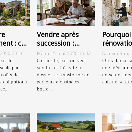
re
Vendre après
Pourquoi 
ent : ces
succession :
rénovatio
ons qui
pièges à déjouer
limite ja
 2026 20:16
Mardi 12 mai 2026 13:48
Samedi 9 mai
ent nos
pour éviter le
simple c
eur du
On hérite, puis on veut
On la lance s
de vie
sculé par
fiasco
vendre, et très vite le
peinture
une idée simpl
 coûts des
dossier se transforme en
un salon, mod
s obligations
parcours d’obstacles.
cuisine, « fair
e...
Entre...