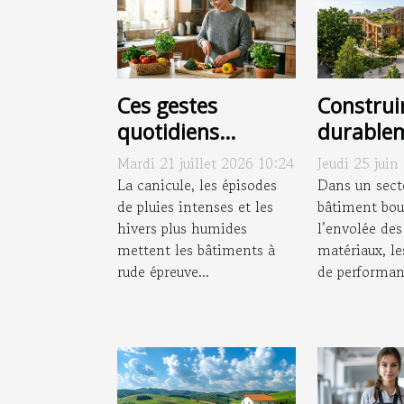
Ces gestes
Construi
quotidiens
durablem
d’entretien qui
réalisati
Mardi 21 juillet 2026 10:24
Jeudi 25 juin
freinent
réinvent
La canicule, les épisodes
Dans un sect
l’apparition des
de pluies intenses et les
espaces 
bâtiment bou
hivers plus humides
l’envolée des
pathologies
mettent les bâtiments à
matériaux, le
chroniques
rude épreuve...
de performanc