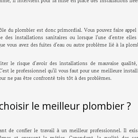
omme, il intervient pour la mise en place des installations liée
ôle du plombier est donc primordial. Vous pouvez faire appel 
e des installations sanitaires ou lorsque l'une d'entre elles
e vous avez des fuites d'eau ou autre problème lié à la plom
iter le risque d'avoir des installations de mauvaise qualité,
est le professionnel qu'il vous faut pour une meilleure instal
our ne pas être confronté très tôt à des problèmes.
oisir le meilleur plombier ?
nt de confier le travail à un meilleur professionnel. Il exi
mes et exercent le métier. Cependant, la qualité des ser