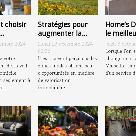
 choisir
Stratégies pour
Home’s D
augmenter la
le meille
se de
valeur des
déménag
cembre 2024
Lundi 23 décembre 2024
Jeudi 3 octob
e pour
propriétés en
Marseille
02:36
Lorsque l'on 
ins
e votre
zone rurale
Il est souvent perçu que les
changement d
t de travail
zones rurales offrent peu
Marseille, la 
domicile
d'opportunités en matière
d'un service de
n seulement à
de valorisation
e...
immobilière...