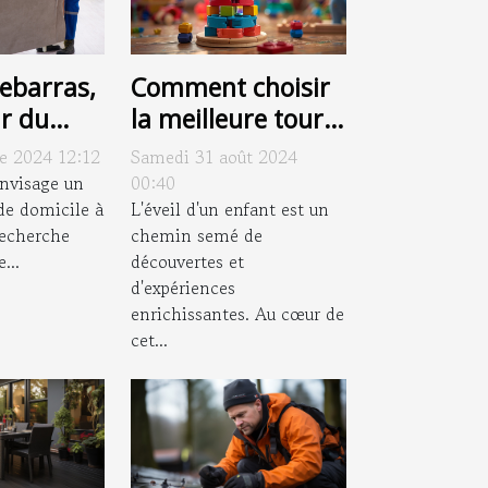
ebarras,
Comment choisir
ur du
la meilleure tour
ement à
d'apprentissage
re 2024 12:12
Samedi 31 août 2024
pour votre enfant
envisage un
00:40
e domicile à
L'éveil d'un enfant est un
recherche
chemin semé de
...
découvertes et
d'expériences
enrichissantes. Au cœur de
cet...