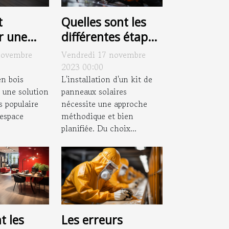
t
Quelles sont les
r une
différentes étapes
en bois
de l'installation
novembre
Vendredi 17 novembre
e pour
d'un kit de
2023 00:00
a
en bois
panneaux solaires
L'installation d'un kit de
 une solution
panneaux solaires
 ?
?
s populaire
nécessite une approche
 espace
méthodique et bien
planifiée. Du choix...
Les erreurs
t les