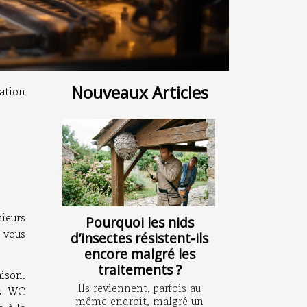
Nouveaux Articles
ration
ieurs
Pourquoi les nids
vous
d’insectes résistent-ils
encore malgré les
traitements ?
aison.
Ils reviennent, parfois au
es WC
même endroit, malgré un