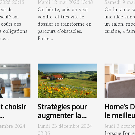
ons qui
pièges à déjouer
limite ja
 2026 20:16
Mardi 12 mai 2026 13:48
Samedi 9 mai
ent nos
pour éviter le
simple c
eur du
On hérite, puis on veut
On la lance s
de vie
sculé par
fiasco
vendre, et très vite le
peinture
une idée simpl
 coûts des
dossier se transforme en
un salon, mod
s obligations
parcours d’obstacles.
cuisine, « fair
e...
Entre...
 choisir
Stratégies pour
Home’s D
augmenter la
le meille
se de
valeur des
déménag
cembre 2024
Lundi 23 décembre 2024
Jeudi 3 octob
e pour
propriétés en
Marseille
02:36
Lorsque l'on 