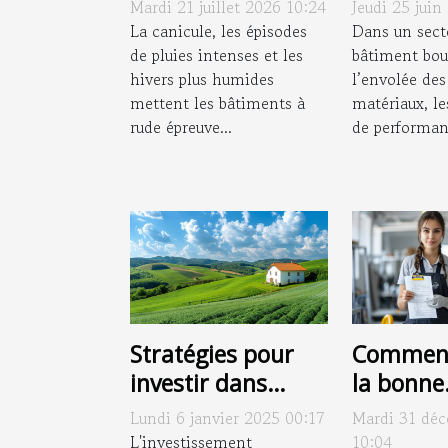
d’entretien qui
réalisati
Mardi 21 juillet 2026 10:24
Jeudi 25 juin
freinent
réinvent
La canicule, les épisodes
Dans un sect
l’apparition des
de pluies intenses et les
espaces 
bâtiment bou
hivers plus humides
l’envolée des
pathologies
mettent les bâtiments à
matériaux, le
chroniques
rude épreuve...
de performanc
Stratégies pour
Comment
investir dans
la bonne
l'immobilier rural
entrepri
Lundi 6 janvier 2025 00:17
Mardi 31 dé
et en tirer profit
nettoyag
L'investissement
10:04