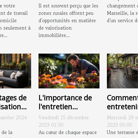
ins
e votre
zone rurale
Il est souvent perçu que les
changement d
t de travail
zones rurales offrent peu
Marseille, la 
domicile
d'opportunités en matière
d'un service de
n seulement à
de valorisation
e...
immobilière...
L'importance de
Commen
tages de
l'entretien
entreteni
isation
régulier pour
terrasse 
e pour le
Vendredi 15 décembre
Mercredi 29 
janvier 2024
préserver la
composit
toute
2023 01:30
2023 00:00
beauté de votre
Au cœur de chaque espace
assurer s
Une terrasse 
 de la