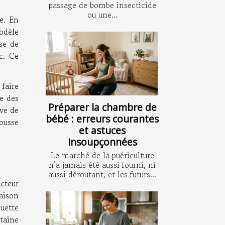
passage de bombe insecticide
ou une...
e. En
odèle
sse de
c. Ce
faire
ue des
Préparer la chambre de
êve de
bébé : erreurs courantes
housse
et astuces
insoupçonnées
Le marché de la puériculture
n’a jamais été aussi fourni, ni
aussi déroutant, et les futurs...
acteur
raison
uette
taine