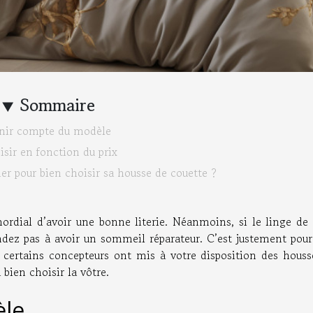
Sommaire
nir compte du modèle
isir en fonction du prix
ier pour bien choisir sa housse de couette ?
mordial d’avoir une bonne literie. Néanmoins, si le linge de
endez pas à avoir un sommeil réparateur. C’est justement pour
 certains concepteurs ont mis à votre disposition des houss
 bien choisir la vôtre.
èle