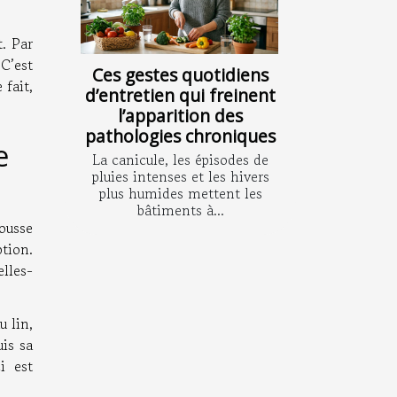
t. Par
 C’est
Ces gestes quotidiens
fait,
d’entretien qui freinent
l’apparition des
pathologies chroniques
e
La canicule, les épisodes de
pluies intenses et les hivers
plus humides mettent les
bâtiments à...
housse
ption.
lles-
u lin,
uis sa
i est