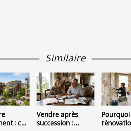
Similaire
re
Vendre après
Pourquoi 
ent : ces
succession :
rénovatio