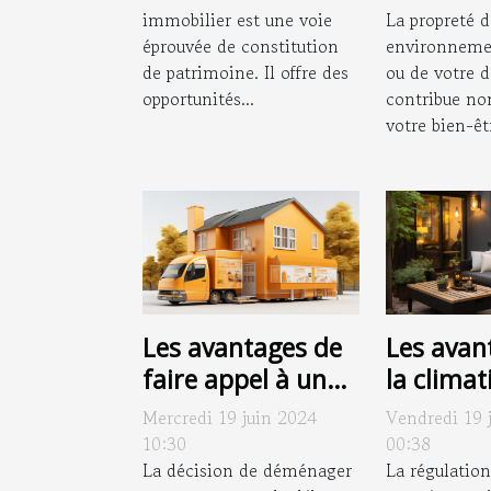
immobilier est une voie
vos beso
La propreté d
éprouvée de constitution
environnemen
de patrimoine. Il offre des
ou de votre 
opportunités...
contribue no
votre bien-êtr
Les avantages de
Les avan
faire appel à une
la climat
entreprise locale
réversibl
Mercredi 19 juin 2024
Vendredi 19 
pour votre
confort 
10:30
00:38
déménagement
La décision de déménager
l'année
La régulation