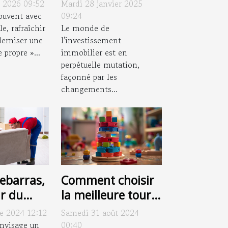
mais à un
juridiques
 2026 09:52
Mardi 28 janvier 2025
oup de
impactent
ouvent avec
09:24
e, rafraîchir
l'investissement
Le monde de
erniser une
l'investissement
immobilier
e propre »...
immobilier est en
perpétuelle mutation,
façonné par les
changements...
ebarras,
Comment choisir
ur du
la meilleure tour
ement à
d'apprentissage
re 2024 12:12
Samedi 31 août 2024
pour votre enfant
envisage un
00:40