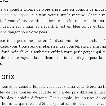
sse de couette Espace renvoie à prendre en compte le modèl
de couette espace
que vous verrez sur le marché. Chaque m
si, si vous aimez admirer la beauté du ciel nocturne, la hou
 design est unique et élégant. Il est en bleu foncé et blan
sans danger pour votre peau.
pour toute personne passionnée d’astronomie et cherchant à 
dèle, vous trouverez des planètes, des constellations ainsi q
n fond noir. Si vous souhaitez offrir à votre petit garçon qui r
de couette Espace, la meilleure solution est d’opter pour la 
a.
 prix
 housse de couette Espace, vous devez aussi vous référer au f
les de ces housses de couette sont à des prix différents. La 
re des bienfaits différents. Par exemple, les housses de co
 hommes qui rêvent d’être explorateurs de vivre d’une cer