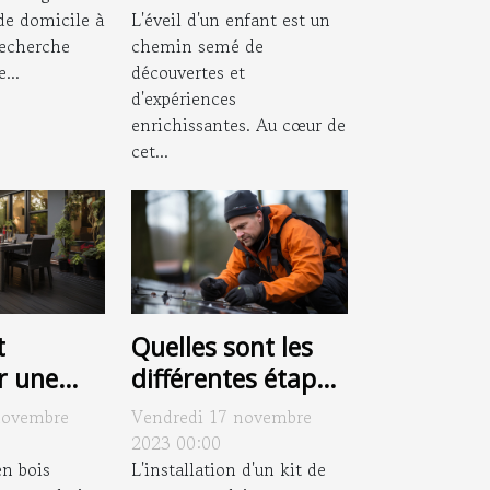
e domicile à
L'éveil d'un enfant est un
recherche
chemin semé de
...
découvertes et
d'expériences
enrichissantes. Au cœur de
cet...
t
Quelles sont les
r une
différentes étapes
en bois
de l'installation
novembre
Vendredi 17 novembre
e pour
d'un kit de
2023 00:00
a
en bois
panneaux solaires
L'installation d'un kit de