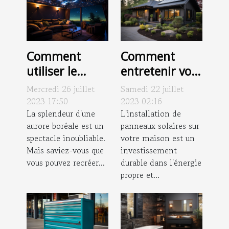
Comment
Comment
utiliser le
entretenir vos
projecteur
panneaux
Mercredi 26 juillet
Samedi 22 juillet
aurore boréale
solaires pour
2023 17:50
2023 02:16
pour créer une
La splendeur d'une
une
L'installation de
aurore boréale est un
panneaux solaires sur
ambiance
performance
spectacle inoubliable.
votre maison est un
galactique
optimale ?
Mais saviez-vous que
investissement
chez vous
vous pouvez recréer...
durable dans l'énergie
propre et...