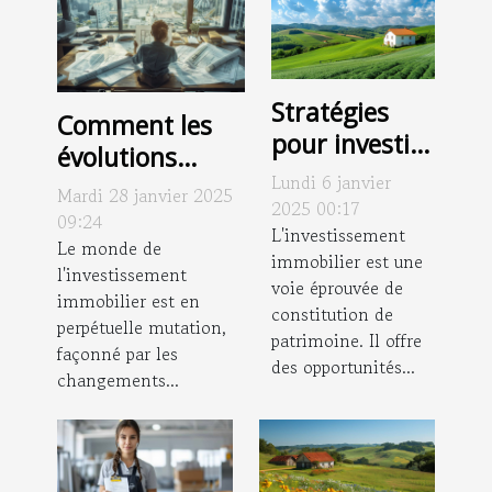
Stratégies
Comment les
pour investir
évolutions
dans
Lundi 6 janvier
juridiques
Mardi 28 janvier 2025
l'immobilier
2025 00:17
impactent
09:24
rural et en
L'investissement
l'investissement
Le monde de
immobilier est une
tirer profit
l'investissement
immobilier
voie éprouvée de
immobilier est en
constitution de
perpétuelle mutation,
patrimoine. Il offre
façonné par les
des opportunités...
changements...