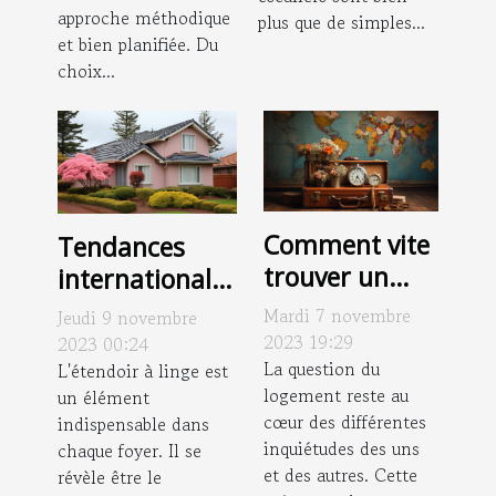
approche méthodique
plus que de simples...
et bien planifiée. Du
choix...
Comment vite
Tendances
trouver un
internationales
logement ?
: les différents
Mardi 7 novembre
Jeudi 9 novembre
styles
2023 19:29
2023 00:24
La question du
d'étendoirs à
L'étendoir à linge est
logement reste au
un élément
linge
cœur des différentes
indispensable dans
inquiétudes des uns
chaque foyer. Il se
et des autres. Cette
révèle être le