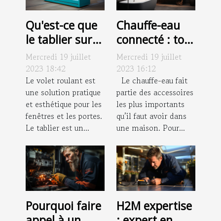
Qu'est-ce que
Chauffe-eau
le tablier sur
connecté : tout
un volet
ce que vous
Mercredi 19 juillet
Mercredi 19 juillet
roulant ?
devez savoir
2023 18:42
2023 16:12
Le volet roulant est
Le chauffe-eau fait
une solution pratique
partie des accessoires
et esthétique pour les
les plus importants
fenêtres et les portes.
qu’il faut avoir dans
Le tablier est un...
une maison. Pour...
Pourquoi faire
H2M expertise
appel à un
: expert en