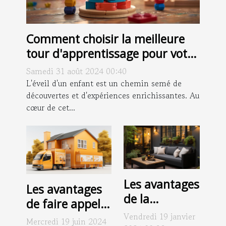
Comment choisir la meilleure
tour d'apprentissage pour votre
enfant
Samedi 31 août 2024 00:40
L'éveil d'un enfant est un chemin semé de
découvertes et d'expériences enrichissantes. Au
cœur de cet...
Les avantages
Les avantages
de la
de faire appel à
climatisation
Vendredi 19 janvier
une entreprise
Mercredi 19 juin 2024