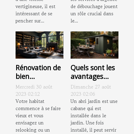
menuiseries à
vertigineuse, il est
de débouchage jouent
Évreux?
intéressant de se
un rôle crucial dans
pencher sur...
le...
Rénovation de
Quels sont les
bien
avantages
immobilier :
d’un abri
Mercredi 30 août
Dimanche 27 août
pourquoi avoir
jardin
2023 02:12
2023 02:06
recours à un
Votre habitat
métallique ?
Un abri jardin est une
commence à se faire
cabane qui est
architecte
vieux et vous
installée dans le
d’intérieur ?
envisagez un
jardin. Une fois
relooking ou un
installé, il peut servir