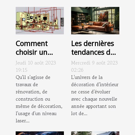
Comment
Les dernières
choisir un
tendances de
niveau laser
décoration
Jeudi 10 août 2023
Mercredi 9 août 2023
adapté à vos
d'intérieur en
19:15
02:26
besoins : guide
Qu'il s'agisse de
2021
L'univers de la
travaux de
décoration d'intérieur
d'achat
rénovation, de
ne cesse d'évoluer
construction ou
avec chaque nouvelle
même de décoration,
année apportant son
l'usage d'un niveau
lot de...
laser...