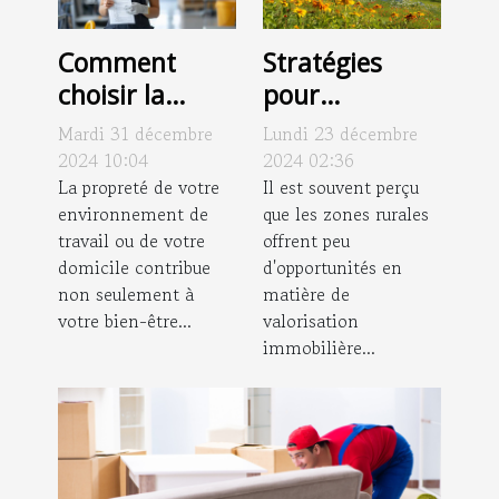
Comment
Stratégies
choisir la
pour
bonne
augmenter la
Mardi 31 décembre
Lundi 23 décembre
entreprise de
valeur des
2024 10:04
2024 02:36
nettoyage
La propreté de votre
propriétés en
Il est souvent perçu
environnement de
que les zones rurales
pour vos
zone rurale
travail ou de votre
offrent peu
besoins
domicile contribue
d'opportunités en
non seulement à
matière de
votre bien-être...
valorisation
immobilière...