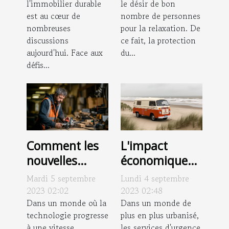
l'immobilier durable
le désir de bon
est au cœur de
nombre de personnes
nombreuses
pour la relaxation. De
discussions
ce fait, la protection
aujourd'hui. Face aux
du...
défis...
Comment les
L'impact
nouvelles
économique
technologies
des services
Mardi 5 septembre
Lundi 4 septembre
transforment-
d'urgence de
2023 02:02
2023 02:48
elles l'industrie
Dans un monde où la
débouchage à
Dans un monde de
technologie progresse
plus en plus urbanisé,
des
Koksijde
à une vitesse
les services d'urgence