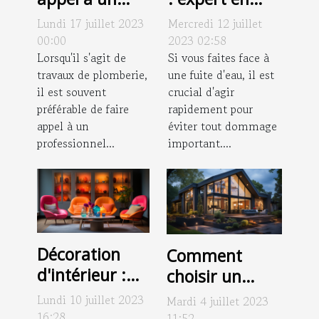
professionnel
recherche de
Lundi 17 juillet 2023
Mercredi 12 juillet
pour vos
fuite à
00:00
2023 02:58
travaux de
Lorsqu'il s'agit de
Montpellier
Si vous faites face à
travaux de plomberie,
une fuite d'eau, il est
plomberie ?
il est souvent
crucial d'agir
préférable de faire
rapidement pour
appel à un
éviter tout dommage
professionnel...
important....
Décoration
Comment
d'intérieur :
choisir un
pourquoi
façadier
Lundi 10 juillet 2023
Mardi 4 juillet 2023
opter pour un
professionnel ?
16:28
11:52