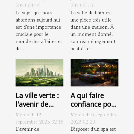
canalisations
en une douche
2023 03:14
2023 21:10
sur les
Le sujet que nous
?
La salle de bain est
abordons aujourd'hui
une pièce très utile
entreprises
est d'une importance
dans une maison. À
cruciale pour le
un moment donné,
monde des affaires et
son réaménagement
de...
peut être...
La ville verte :
A qui faire
l'avenir de
confiance pour
l'immobilier
un abri spa
Mercredi 13
Mercredi 6 septembre
durable
extérieur ?
septembre 2023 02:16
2023 02:20
L'avenir de
Disposer d'un spa est