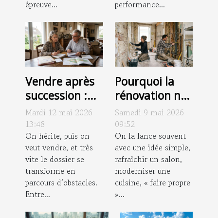
épreuve...
performance...
Vendre après
Pourquoi la
succession :
rénovation ne
pièges à
se limite
Mardi 12 mai 2026
Samedi 9 mai 2026
déjouer pour
jamais à un
13:48
09:52
éviter le fiasco
On hérite, puis on
simple coup
On la lance souvent
veut vendre, et très
avec une idée simple,
de peinture
vite le dossier se
rafraîchir un salon,
transforme en
moderniser une
parcours d’obstacles.
cuisine, « faire propre
Entre...
»...