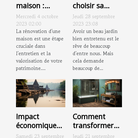
choisir sa
maison :
motobineuse :
quelles sont
Jeudi 28 septembre
Mercredi 4 octobre
critères et
les potentielles
2023 23:08
2023 02:00
conseils
Avoir un beau jardin
raisons de
La rénovation d'une
bien entretenu est le
maison est une étape
contacter un
rêve de beaucoup
cruciale dans
couvreur
d'entre nous. Mais
l'entretien et la
professionnel
cela demande
valorisation de votre
pour effectuer
beaucoup de...
patrimoine....
vos projets ?
Impact
Comment
économique
transformer
du blocage des
sa baignoire
Samedi 23 septembre
Jeudi 21 septembre