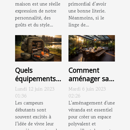
primordial d’avoir
maison est une réelle
idéaux pour
une bonne literie.
expression de notre
votre maison ?
Néanmoins, si le
personnalité, des
linge de...
goûts et du style...
Quels
Comment
équipements
aménager sa
pour votre
véranda ?
Lundi 12 juin 2023
Mardi 6 juin 2023
première
01:36
02:26
aventure de
Les campeurs
L'aménagement d'une
débutants sont
véranda est essentiel
camping ?
souvent excités à
pour créer un espace
l’idée de vivre leur
polyvalent et