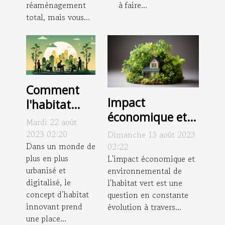
réaménagement
à faire...
total, mais vous...
Comment
Impact
l'habitat
économique et
innovant
Mardi 22 août
environnemental
peut
2023 02:20
Dimanche 13 août 2023
de l'habitat vert
améliorer la
Dans un monde de
02:22
plus en plus
à l'échelle
L'impact économique et
santé et le
urbanisé et
environnemental de
internationale
bien-être
digitalisé, le
l'habitat vert est une
concept d'habitat
question en constante
innovant prend
évolution à travers...
une place...