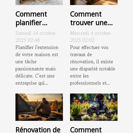
Comment
Comment
planifier
trouver une
efficacement
bonne
Samedi 14 octobre
Mercredi 4 octobre
l'extension de
entreprise de
2023 02:48
2023 02:02
votre maison
Planifier l'extension
rénovation
Pour effectuer vos
de votre maison est
travaux de
pour s'occuper
une tâche
rénovation, il existe
de votre
passionnante mais
une disparité notable
appartement ?
délicate. C'est une
entre les
entreprise qui...
professionnels et...
Comment
Rénovation de