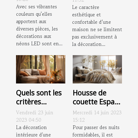
Néon déco ?
Avec ses vibrantes
Le caractère
couleurs qu’elles
esthétique et
apportent aux
confortable d’une
diverses pièces, les
maison ne se limitent
décorations aux
pas exclusivement à
néons LED sont en...
la décoration...
Housse de
Quels sont les
couette Espace
critères
: des critères
importants
Mercredi 14 juin 2023
Vendredi 23 juin
pour bien
pour
15:12
2023 04:50
choisir la vôtre
Pour passer des nuits
sélectionner
La décoration
formidables, il est
intérieure d'une
les rideaux