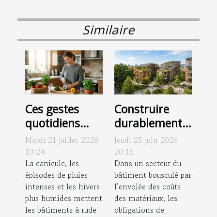
Similaire
Ces gestes
Construire
quotidiens
durablement :
d’entretien qui
ces
Mardi 21 juillet 2026
Jeudi 25 juin 2026
freinent
réalisations
10:24
20:16
l’apparition
La canicule, les
qui
Dans un secteur du
épisodes de pluies
bâtiment bousculé par
des
réinventent
intenses et les hivers
l’envolée des coûts
pathologies
nos espaces de
plus humides mettent
des matériaux, les
chroniques
vie
les bâtiments à rude
obligations de