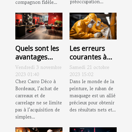
préoccupation...
compagnon fidèle...
Les erreurs
Quels sont les
courantes à
avantages
éviter lors du
d’acheter des
Samedi 21 octobre
Vendredi 3 novembre
retrait du
carreaux chez
2023 15:02
2023 01:40
ruban de
Dans le monde de la
Carro Déco à
Chez Carro Déco à
peinture, le ruban de
Bordeaux, l’achat de
masquage en
Bordeaux ?
masquage est un allié
carreaux et de
peinture
précieux pour obtenir
carrelage ne se limite
des résultats nets et...
pas à l’acquisition de
simples...