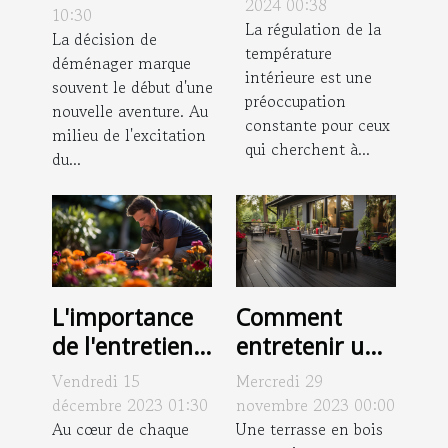
réversible
2024 00:38
locale pour
10:30
pour le
La régulation de la
votre
La décision de
température
confort toute
déménager marque
déménagement
intérieure est une
l'année
souvent le début d'une
préoccupation
nouvelle aventure. Au
constante pour ceux
milieu de l'excitation
qui cherchent à...
du...
L'importance
Comment
de l'entretien
entretenir une
régulier pour
terrasse en
Vendredi 15
Mercredi 29
préserver la
bois
décembre 2023 01:30
novembre 2023 00:00
beauté de
Au cœur de chaque
composite
Une terrasse en bois