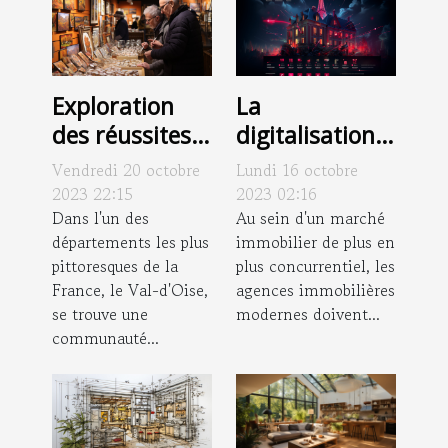
Exploration
La
des réussites
digitalisation
économiques
des agences
Vendredi 20 octobre
Lundi 16 octobre
des artisans
immobilières :
2023 22:15
2023 02:16
peintres dans
Dans l'un des
exemple de
Au sein d'un marché
départements les plus
immobilier de plus en
le Val-d'Oise
l'Agence du
pittoresques de la
plus concurrentiel, les
Moulin
France, le Val-d'Oise,
agences immobilières
se trouve une
modernes doivent...
communauté...