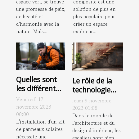
espace vert, se trouve
composite est une
votre jardin
pour assurer
une promesse de paix,
solution de plus en
sa durabilité ?
de beauté et
plus populaire pour
d'harmonie avec la
créer un espace
nature. Mais...
extérieur...
Quelles sont
Le rôle de la
les différentes
technologie
étapes de
dans la
Vendredi 17
Jeudi 9 novembre
l'installation
conception
novembre 2023
2023 01:08
d'un kit de
00:00
contemporaine
Dans le monde de
L'installation d'un kit
l'architecture et du
panneaux
des escaliers
de panneaux solaires
design d'intérieur, les
solaires ?
nécessite une
escaliers sont bien