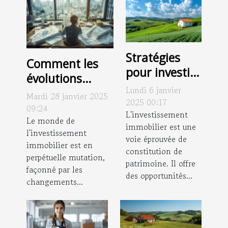
Stratégies
Comment les
pour investir
évolutions
dans
Lundi 6 janvier
juridiques
Mardi 28 janvier 2025
l'immobilier
2025 00:17
impactent
09:24
rural et en
L'investissement
l'investissement
Le monde de
immobilier est une
tirer profit
l'investissement
immobilier
voie éprouvée de
immobilier est en
constitution de
perpétuelle mutation,
patrimoine. Il offre
façonné par les
des opportunités...
changements...