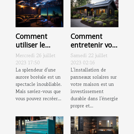
Comment
Comment
utiliser le
entretenir vos
projecteur
panneaux
Mercredi 26 juillet
Samedi 22 juillet
aurore boréale
solaires pour
2023 17:50
2023 02:16
pour créer une
La splendeur d'une
une
L'installation de
aurore boréale est un
panneaux solaires sur
ambiance
performance
spectacle inoubliable.
votre maison est un
galactique
optimale ?
Mais saviez-vous que
investissement
chez vous
vous pouvez recréer...
durable dans l'énergie
propre et...