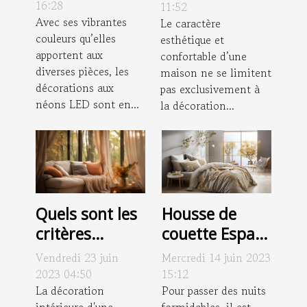
opter pour un
professionnel ?
16:28
11:52
Néon déco ?
Avec ses vibrantes
Le caractère
couleurs qu’elles
esthétique et
apportent aux
confortable d’une
diverses pièces, les
maison ne se limitent
décorations aux
pas exclusivement à
néons LED sont en...
la décoration...
Housse de
Quels sont les
couette Espace
critères
: des critères
importants
Mercredi 14 juin 2023
Vendredi 23 juin
pour bien
pour
15:12
2023 04:50
choisir la vôtre
Pour passer des nuits
sélectionner
La décoration
formidables, il est
intérieure d'une