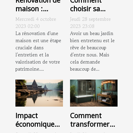
choisir sa
maison :
motobineuse :
quelles sont
Jeudi 28 septembre
Mercredi 4 octobre
critères et
les potentielles
2023 23:08
2023 02:00
conseils
Avoir un beau jardin
raisons de
La rénovation d'une
bien entretenu est le
maison est une étape
contacter un
rêve de beaucoup
cruciale dans
couvreur
d'entre nous. Mais
l'entretien et la
professionnel
cela demande
valorisation de votre
pour effectuer
beaucoup de...
patrimoine....
vos projets ?
Impact
Comment
économique
transformer
du blocage des
sa baignoire