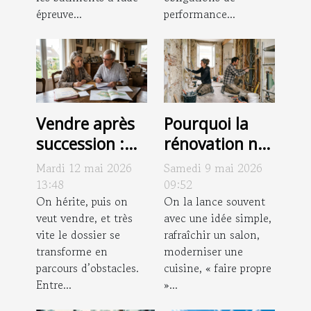
épreuve...
performance...
Vendre après
Pourquoi la
succession :
rénovation ne
pièges à
se limite
Mardi 12 mai 2026
Samedi 9 mai 2026
déjouer pour
jamais à un
13:48
09:52
éviter le fiasco
On hérite, puis on
simple coup
On la lance souvent
veut vendre, et très
avec une idée simple,
de peinture
vite le dossier se
rafraîchir un salon,
transforme en
moderniser une
parcours d’obstacles.
cuisine, « faire propre
Entre...
»...