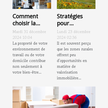
Comment
Stratégies
choisir la
pour
bonne
augmenter la
Mardi 31 décembre
Lundi 23 décembre
entreprise de
valeur des
2024 10:04
2024 02:36
nettoyage
La propreté de votre
propriétés en
Il est souvent perçu
environnement de
que les zones rurales
pour vos
zone rurale
travail ou de votre
offrent peu
besoins
domicile contribue
d'opportunités en
non seulement à
matière de
votre bien-être...
valorisation
immobilière...