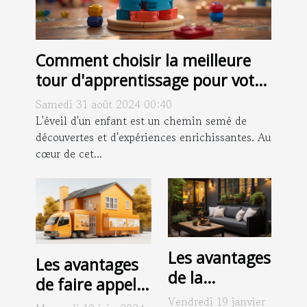
Comment choisir la meilleure
tour d'apprentissage pour votre
enfant
Samedi 31 août 2024 00:40
L'éveil d'un enfant est un chemin semé de
découvertes et d'expériences enrichissantes. Au
cœur de cet...
Les avantages
Les avantages
de la
de faire appel à
climatisation
Vendredi 19 janvier
une entreprise