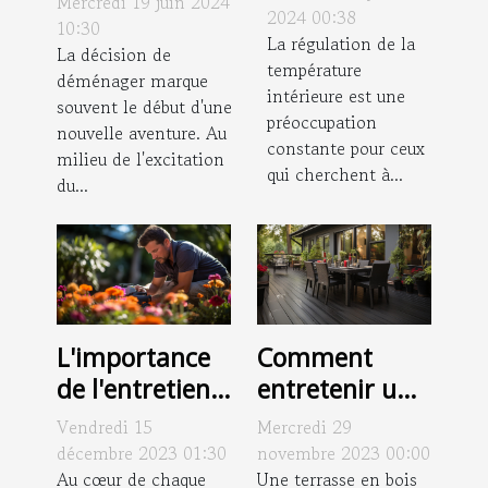
Mercredi 19 juin 2024
réversible
2024 00:38
locale pour
10:30
pour le
La régulation de la
votre
La décision de
température
confort toute
déménager marque
déménagement
intérieure est une
l'année
souvent le début d'une
préoccupation
nouvelle aventure. Au
constante pour ceux
milieu de l'excitation
qui cherchent à...
du...
L'importance
Comment
de l'entretien
entretenir une
régulier pour
terrasse en
Vendredi 15
Mercredi 29
préserver la
bois
décembre 2023 01:30
novembre 2023 00:00
beauté de
Au cœur de chaque
composite
Une terrasse en bois