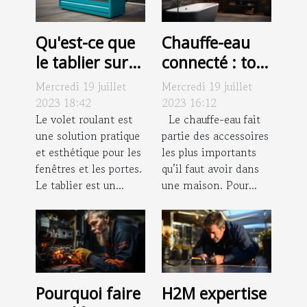
Qu'est-ce que
Chauffe-eau
le tablier sur
connecté : tout
un volet
ce que vous
Mercredi 19 juillet
Mercredi 19 juillet
roulant ?
devez savoir
2023 18:42
2023 16:12
Le volet roulant est
Le chauffe-eau fait
une solution pratique
partie des accessoires
et esthétique pour les
les plus importants
fenêtres et les portes.
qu’il faut avoir dans
Le tablier est un...
une maison. Pour...
Pourquoi faire
H2M expertise