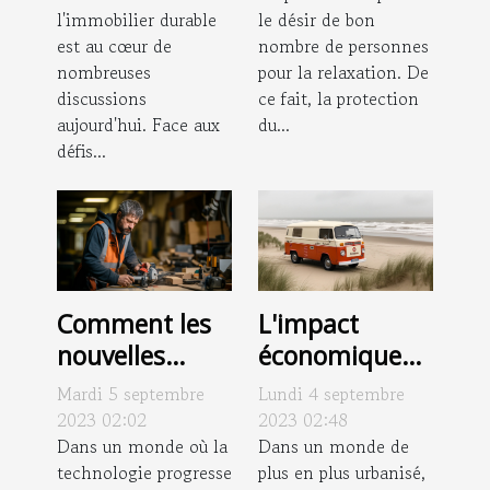
l'immobilier durable
le désir de bon
est au cœur de
nombre de personnes
nombreuses
pour la relaxation. De
discussions
ce fait, la protection
aujourd'hui. Face aux
du...
défis...
Comment les
L'impact
nouvelles
économique
technologies
des services
Mardi 5 septembre
Lundi 4 septembre
transforment-
d'urgence de
2023 02:02
2023 02:48
elles l'industrie
Dans un monde où la
débouchage à
Dans un monde de
technologie progresse
plus en plus urbanisé,
des
Koksijde