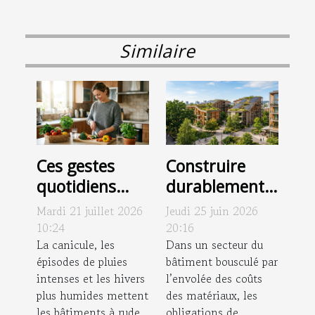
Similaire
Ces gestes
Construire
quotidiens
durablement :
d’entretien qui
ces
Mardi 21 juillet 2026
Jeudi 25 juin 2026
freinent
réalisations
10:24
20:16
l’apparition
La canicule, les
qui
Dans un secteur du
épisodes de pluies
bâtiment bousculé par
des
réinventent
intenses et les hivers
l’envolée des coûts
pathologies
nos espaces de
plus humides mettent
des matériaux, les
chroniques
vie
les bâtiments à rude
obligations de