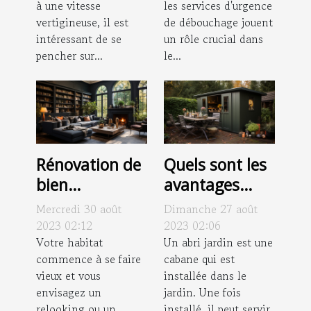
à une vitesse
les services d'urgence
menuiseries à
vertigineuse, il est
de débouchage jouent
Évreux?
intéressant de se
un rôle crucial dans
pencher sur...
le...
Rénovation de
Quels sont les
bien
avantages
immobilier :
d’un abri
Mercredi 30 août
Dimanche 27 août
pourquoi avoir
jardin
2023 02:12
2023 02:06
recours à un
Votre habitat
métallique ?
Un abri jardin est une
commence à se faire
cabane qui est
architecte
vieux et vous
installée dans le
d’intérieur ?
envisagez un
jardin. Une fois
relooking ou un
installé, il peut servir