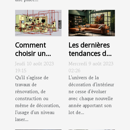
Comment
Les dernières
choisir un
tendances de
niveau laser
décoration
Jeudi 10 août 2023
Mercredi 9 août 2023
adapté à vos
d'intérieur en
19:15
02:26
besoins : guide
Qu'il s'agisse de
2021
L'univers de la
travaux de
décoration d'intérieur
d'achat
rénovation, de
ne cesse d'évoluer
construction ou
avec chaque nouvelle
même de décoration,
année apportant son
l'usage d'un niveau
lot de...
laser...