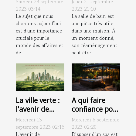
Samedi 23 septembre
Jeudi 21 septembre
canalisations
en une douche
2023 03:14
2023 21:10
sur les
Le sujet que nous
?
La salle de bain est
abordons aujourd'hui
une pièce très utile
entreprises
est d'une importance
dans une maison. À
cruciale pour le
un moment donné,
monde des affaires et
son réaménagement
de...
peut être...
La ville verte :
A qui faire
l'avenir de
confiance pour
l'immobilier
un abri spa
Mercredi 13
Mercredi 6 septembre
durable
extérieur ?
septembre 2023 02:16
2023 02:20
L'avenir de
Disposer d'un spa est