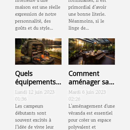
les rideaux
primordial d’avoir
maison est une réelle
idéaux pour
une bonne literie.
expression de notre
votre maison ?
Néanmoins, si le
personnalité, des
linge de...
goûts et du style...
Quels
Comment
équipements
aménager sa
pour votre
véranda ?
Lundi 12 juin 2023
Mardi 6 juin 2023
première
01:36
02:26
aventure de
Les campeurs
L'aménagement d'une
débutants sont
véranda est essentiel
camping ?
souvent excités à
pour créer un espace
l’idée de vivre leur
polyvalent et