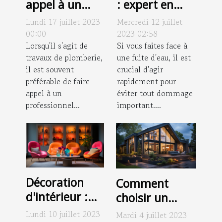
appel à un
: expert en
professionnel
recherche de
Lundi 17 juillet 2023
Mercredi 12 juillet
pour vos
fuite à
00:00
2023 02:58
travaux de
Lorsqu'il s'agit de
Montpellier
Si vous faites face à
travaux de plomberie,
une fuite d'eau, il est
plomberie ?
il est souvent
crucial d'agir
préférable de faire
rapidement pour
appel à un
éviter tout dommage
professionnel...
important....
Décoration
Comment
d'intérieur :
choisir un
pourquoi
façadier
Lundi 10 juillet 2023
Mardi 4 juillet 2023