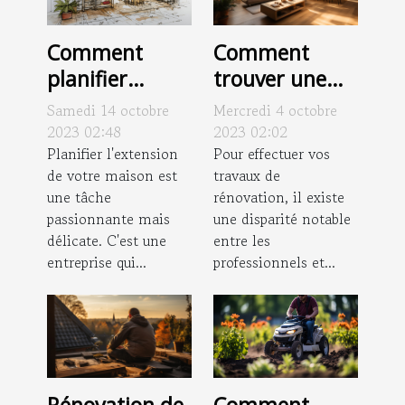
Comment
Comment
planifier
trouver une
efficacement
bonne
Samedi 14 octobre
Mercredi 4 octobre
l'extension de
entreprise de
2023 02:48
2023 02:02
votre maison
Planifier l'extension
rénovation
Pour effectuer vos
de votre maison est
travaux de
pour s'occuper
une tâche
rénovation, il existe
de votre
passionnante mais
une disparité notable
appartement ?
délicate. C'est une
entre les
entreprise qui...
professionnels et...
Comment
Rénovation de