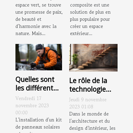
espace vert, se trouve
composite est une
votre jardin
pour assurer
une promesse de paix,
solution de plus en
sa durabilité ?
de beauté et
plus populaire pour
d'harmonie avec la
créer un espace
nature. Mais...
extérieur...
Quelles sont
Le rôle de la
les différentes
technologie
étapes de
dans la
Vendredi 17
Jeudi 9 novembre
l'installation
conception
novembre 2023
2023 01:08
d'un kit de
00:00
contemporaine
Dans le monde de
L'installation d'un kit
l'architecture et du
panneaux
des escaliers
de panneaux solaires
design d'intérieur, les
solaires ?