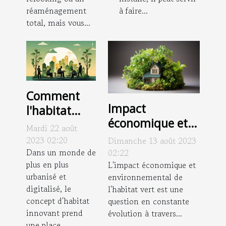
réaménagement
à faire...
total, mais vous...
Comment
Impact
l'habitat
économique et
innovant
Mardi 22 août
environnemental
peut
2023 02:20
Dimanche 13 août 2023
de l'habitat vert
améliorer la
Dans un monde de
02:22
plus en plus
à l'échelle
L'impact économique et
santé et le
urbanisé et
environnemental de
internationale
bien-être
digitalisé, le
l'habitat vert est une
concept d'habitat
question en constante
innovant prend
évolution à travers...
une place...