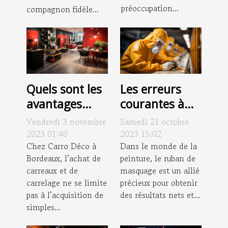
préoccupation...
compagnon fidèle...
Les erreurs
Quels sont les
courantes à
avantages
éviter lors du
d’acheter des
Samedi 21 octobre
Vendredi 3 novembre
retrait du
carreaux chez
2023 15:02
2023 01:40
ruban de
Dans le monde de la
Carro Déco à
Chez Carro Déco à
peinture, le ruban de
Bordeaux, l’achat de
masquage en
Bordeaux ?
masquage est un allié
carreaux et de
peinture
précieux pour obtenir
carrelage ne se limite
des résultats nets et...
pas à l’acquisition de
simples...