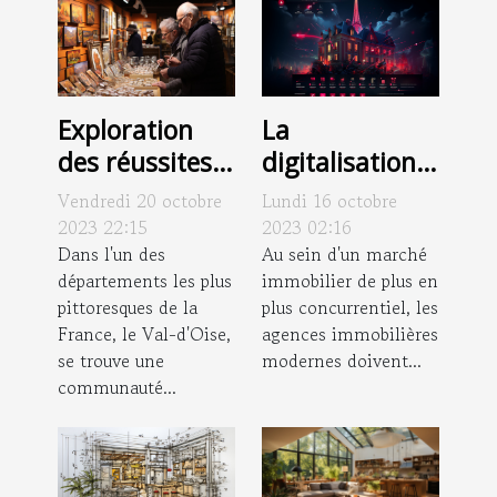
Exploration
La
des réussites
digitalisation
économiques
des agences
Vendredi 20 octobre
Lundi 16 octobre
des artisans
immobilières :
2023 22:15
2023 02:16
peintres dans
Dans l'un des
exemple de
Au sein d'un marché
départements les plus
immobilier de plus en
le Val-d'Oise
l'Agence du
pittoresques de la
plus concurrentiel, les
Moulin
France, le Val-d'Oise,
agences immobilières
se trouve une
modernes doivent...
communauté...