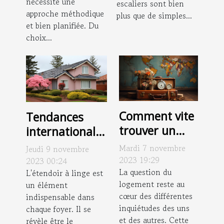
nécessite une
escaliers sont bien
approche méthodique
plus que de simples...
et bien planifiée. Du
choix...
Comment vite
Tendances
trouver un
internationales
logement ?
: les différents
Mardi 7 novembre
Jeudi 9 novembre
styles
2023 19:29
2023 00:24
La question du
d'étendoirs à
L'étendoir à linge est
logement reste au
un élément
linge
cœur des différentes
indispensable dans
inquiétudes des uns
chaque foyer. Il se
et des autres. Cette
révèle être le