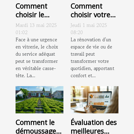
Comment
Comment
choisir le
choisir votre
meilleur
partenaire
Mardi 13 mai 2025
Jeudi 1 mai 2025
service de
pour des
01:02
08:20
vitrerie pour
Face à une urgence
travaux de
La rénovation d'un
en vitrerie, le choix
espace de vie ou de
urgences
rénovation
du service adéquat
travail peut
réussis
peut se transformer
transformer votre
en véritable casse-
quotidien, apportant
tête. La...
confort et...
Comment le
Évaluation des
démoussage
meilleures