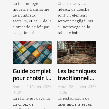
services de
La technologie
vos rideaux de
Cher lecteur, les
moderne transforme
rideaux de douche
plomberie
douche
de nombreux
sont un élément
secteurs, et celui de la
souvent négligé lors
plomberie ne fait pas
du nettoyage de la
exception. À...
salle de bain,...
Guide complet
Les techniques
pour choisir le
traditionnelles
type de résine
dans la
Samedi 1 février 2025
Mardi 28 janvier 2025
pour votre sol
restauration
01:32
01:06
La résine est devenue
de tapis
La restauration de
un choix de
tapis anciens est un
anciens