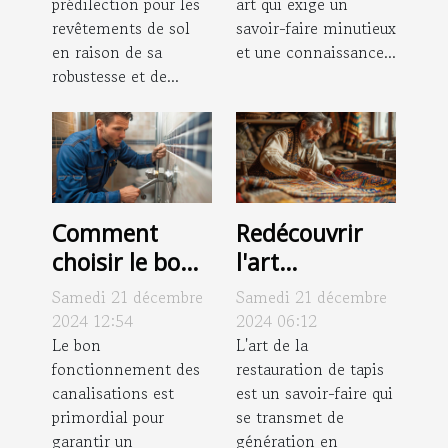
prédilection pour les
art qui exige un
revêtements de sol
savoir-faire minutieux
en raison de sa
et une connaissance...
robustesse et de...
Comment
Redécouvrir
choisir le bon
l'art
service pour le
traditionnel de
Samedi 21 décembre
Samedi 21 décembre
débouchage et
la restauration
2024 12:54
2024 06:12
le curage de
Le bon
de tapis
L'art de la
fonctionnement des
restauration de tapis
vos
canalisations est
est un savoir-faire qui
canalisations
primordial pour
se transmet de
garantir un
génération en