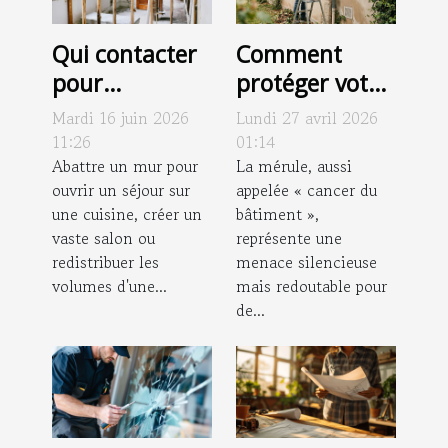
Qui contacter
Comment
pour
protéger votre
l’ouverture
maison contre
Mardi 16 juin 2026
Lundi 27 avril 2026
d’un mur
l'invasion de la
11:26
01:14
porteur avec
Abattre un mur pour
mérule ?
La mérule, aussi
ouvrir un séjour sur
appelée « cancer du
IPN dans les
une cuisine, créer un
bâtiment »,
Yvelines (78) ?
vaste salon ou
représente une
redistribuer les
menace silencieuse
volumes d'une...
mais redoutable pour
de...