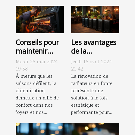
Conseils pour
Les avantages
maintenir
de la
votre
rénovation de
Mardi 28 mai 2024
Jeudi 18 avril 2024
climatisation
radiateurs en
19:58
21:42
en bon état
À mesure que les
fonte pour
La rénovation de
saisons défilent, la
radiateurs en fonte
toute l’année
l'efficacité
climatisation
représente une
énergétique et
demeure un allié de
solution à la fois
le charme
confort dans nos
esthétique et
esthétique
foyers et nos...
performante pour...