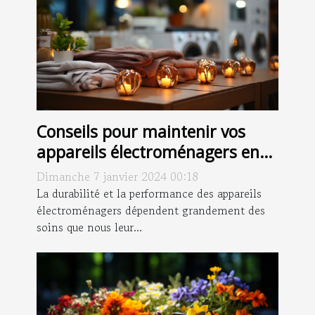
Conseils pour maintenir vos
appareils électroménagers en
bon état
Dimanche 7 janvier 2024 00:18
La durabilité et la performance des appareils
électroménagers dépendent grandement des
soins que nous leur...