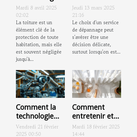
prolonge la
pratiques pour
Mardi 8 avril 2025
Jeudi 13 mars 2025
durée de vie
le choix d'un
02:02
21:16
de votre
La toiture est un
service de
Le choix d'un service
élément clé de la
de dépannage peut
toiture
dépannage
protection de toute
s'avérer être une
efficace
habitation, mais elle
décision délicate,
est souvent négligée
surtout lorsqu'on est...
jusqu'à...
Comment la
Comment
technologie
entretenir et
moderne
nettoyer
Vendredi 21 février
Mardi 18 février 2025
améliore les
efficacement
2025 00:50
14:44