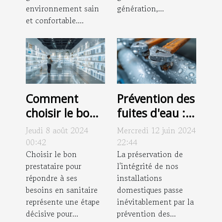
environnement sain
génération,...
et confortable....
Comment
Prévention des
choisir le bon
fuites d'eau :
prestataire
meilleures
Jeudi 8 août 2024
Mercredi 12 juin 2024
pour vos
pratiques et
00:42
22:44
besoins en
Choisir le bon
conseils
La préservation de
prestataire pour
l'intégrité de nos
sanitaire
d'entretien
répondre à ses
installations
besoins en sanitaire
domestiques passe
représente une étape
inévitablement par la
décisive pour...
prévention des...