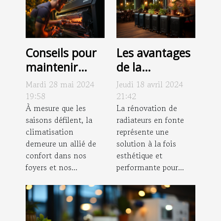
Conseils pour
Les avantages
maintenir
de la
votre
rénovation de
Mardi 28 mai 2024
Jeudi 18 avril 2024
climatisation
radiateurs en
19:58
21:42
en bon état
À mesure que les
fonte pour
La rénovation de
saisons défilent, la
radiateurs en fonte
toute l’année
l'efficacité
climatisation
représente une
énergétique et
demeure un allié de
solution à la fois
le charme
confort dans nos
esthétique et
esthétique
foyers et nos...
performante pour...