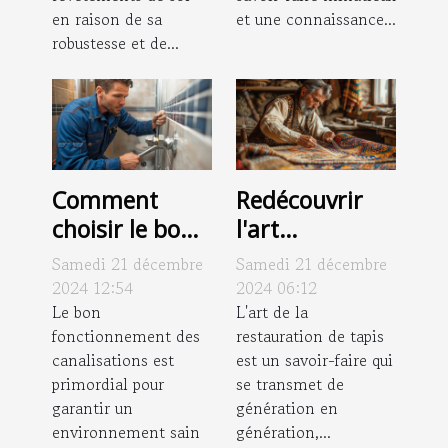
en raison de sa
et une connaissance...
robustesse et de...
Comment
Redécouvrir
choisir le bon
l'art
service pour le
traditionnel de
Samedi 21 décembre
Samedi 21 décembre
débouchage et
la restauration
2024 12:54
2024 06:12
le curage de
Le bon
de tapis
L'art de la
fonctionnement des
restauration de tapis
vos
canalisations est
est un savoir-faire qui
canalisations
primordial pour
se transmet de
garantir un
génération en
environnement sain
génération,...