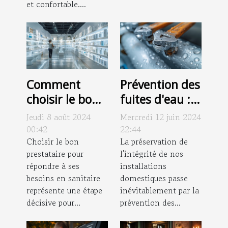
et confortable....
Comment
Prévention des
choisir le bon
fuites d'eau :
prestataire
meilleures
Jeudi 8 août 2024
Mercredi 12 juin 2024
pour vos
pratiques et
00:42
22:44
besoins en
Choisir le bon
conseils
La préservation de
prestataire pour
l'intégrité de nos
sanitaire
d'entretien
répondre à ses
installations
besoins en sanitaire
domestiques passe
représente une étape
inévitablement par la
décisive pour...
prévention des...