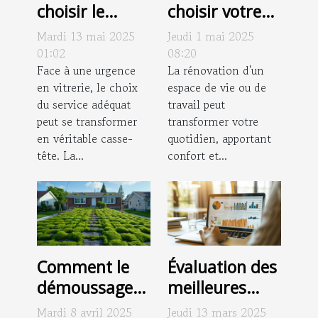
choisir le
choisir votre
meilleur
partenaire
Mardi 13 mai 2025
Jeudi 1 mai 2025
service de
pour des
01:02
08:20
vitrerie pour
Face à une urgence
travaux de
La rénovation d'un
en vitrerie, le choix
espace de vie ou de
urgences
rénovation
du service adéquat
travail peut
réussis
peut se transformer
transformer votre
en véritable casse-
quotidien, apportant
tête. La...
confort et...
Comment le
Évaluation des
démoussage
meilleures
prolonge la
pratiques pour
Mardi 8 avril 2025
Jeudi 13 mars 2025