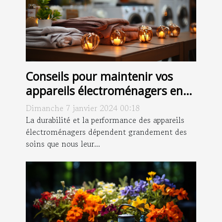
Conseils pour maintenir vos
appareils électroménagers en
bon état
Dimanche 7 janvier 2024 00:18
La durabilité et la performance des appareils
électroménagers dépendent grandement des
soins que nous leur...