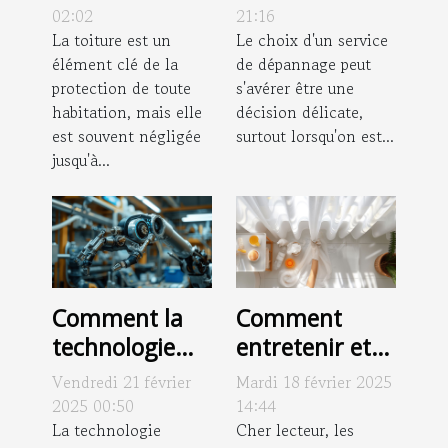
durée de vie
le choix d'un
02:02
21:16
de votre
La toiture est un
service de
Le choix d'un service
élément clé de la
de dépannage peut
toiture
dépannage
protection de toute
s'avérer être une
efficace
habitation, mais elle
décision délicate,
est souvent négligée
surtout lorsqu'on est...
jusqu'à...
Comment la
Comment
technologie
entretenir et
moderne
nettoyer
Vendredi 21 février
Mardi 18 février 2025
améliore les
efficacement
2025 00:50
14:44
services de
La technologie
vos rideaux de
Cher lecteur, les