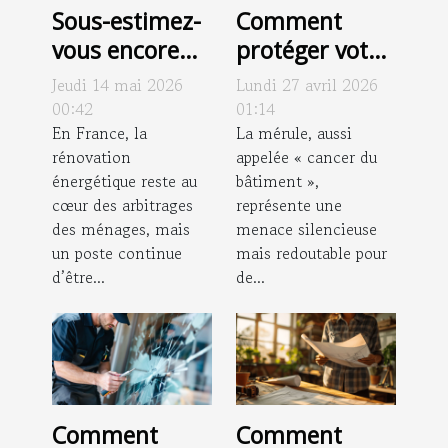
Sous-estimez-
Comment
vous encore
protéger votre
l’impact d’une
maison contre
Jeudi 14 mai 2026
Lundi 27 avril 2026
rénovation de
l'invasion de la
00:42
01:14
toiture sur
En France, la
mérule ?
La mérule, aussi
rénovation
appelée « cancer du
votre confort ?
énergétique reste au
bâtiment »,
cœur des arbitrages
représente une
des ménages, mais
menace silencieuse
un poste continue
mais redoutable pour
d’être...
de...
Comment
Comment