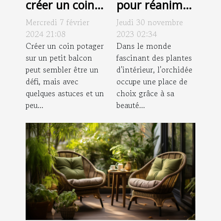
créer un coin
pour réanimer
potager sur un
une orchidée
Mercredi 7 février
Jeudi 30 novembre
petit balcon
desséchée
2024 21:08
2023 02:34
Créer un coin potager
Dans le monde
sur un petit balcon
fascinant des plantes
peut sembler être un
d'intérieur, l'orchidée
défi, mais avec
occupe une place de
quelques astuces et un
choix grâce à sa
peu...
beauté...