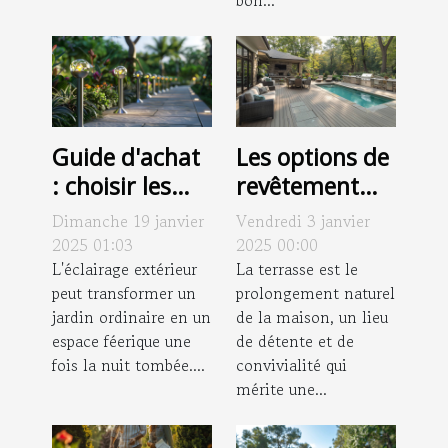
Guide d'achat
Les options de
: choisir les
revêtement
meilleures
pour une
Dimanche 19 janvier
Vendredi 3 janvier
lampes
terrasse
2025 01:03
2025 00:00
solaires pour
L'éclairage extérieur
attrayante et
La terrasse est le
peut transformer un
prolongement naturel
votre jardin
fonctionnelle
jardin ordinaire en un
de la maison, un lieu
espace féerique une
de détente et de
fois la nuit tombée....
convivialité qui
mérite une...