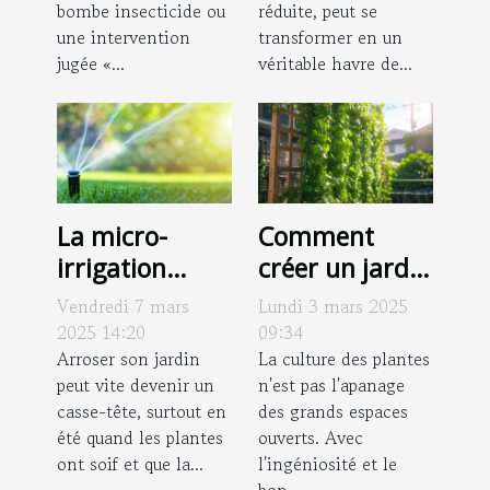
un jardin
bombe insecticide ou
réduite, peut se
luxuriant
une intervention
transformer en un
jugée «...
véritable havre de...
La micro-
Comment
irrigation
créer un jardin
solaire, la
vertical dans
Vendredi 7 mars
Lundi 3 mars 2025
solution
un petit
2025 14:20
09:34
innovante
Arroser son jardin
espace
La culture des plantes
peut vite devenir un
n'est pas l'apanage
pour le jardin !
casse-tête, surtout en
des grands espaces
été quand les plantes
ouverts. Avec
ont soif et que la...
l'ingéniosité et le
bon...