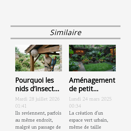
Similaire
Pourquoi les
Aménagement
nids d’insectes
de petit
résistent-ils
espace vert
Mardi 28 juillet 2026
Lundi 24 mars 2025
encore malgré
urbain
01:41
00:34
les
Ils reviennent, parfois
techniques et
La création d'un
au même endroit,
espace vert urbain,
traitements ?
astuces pour
malgré un passage de
même de taille