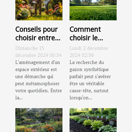
Conseils pour
Comment
choisir entre
choisir le
un paysagiste
gazon
Dimanche 15
Lundi 2 décembre
et un jardinier
synthétique
décembre 2024 00:34
2024 02:38
pour votre
L'aménagement d'un
idéal pour
La recherche du
espace extérieur est
gazon synthétique
espace
chaque usage
une démarche qui
parfait peut s'avérer
extérieur
peut métamorphoser
être un véritable
votre quotidien. Entre
casse-tête, surtout
la...
lorsqu'on...