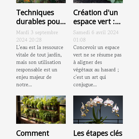
Techniques
Création d'un
durables pour
espace vert :
l'arrosage de
comment
Mardi 3 septembre
Samedi 6 avril 2024
votre jardin
intégrer des
2024 20:28
01:08
L'eau est la ressource
zones dédiées
Concevoir un espace
vitale de tout jardin,
vert ne se résume pas
aux plantes
mais son utilisation
à aligner des
résistantes
responsable est un
végétaux au hasard ;
aux herbicides
enjeu majeur de
c'est un art qui
notre...
conjugue...
Comment
Les étapes clés